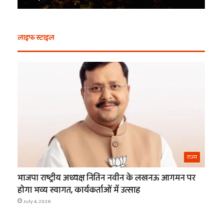
से
बर्बरी
भी
कैसे
न
मिला
लाइफ स्टाइल
खरीदें
खाटू
ये
वाले
चीजें
श्याम
t
का
नाम
राज्य
भाजपा राष्ट्रीय अध्यक्ष नितिन नवीन के लखनऊ आगमन पर
होगा भव्य स्वागत, कार्यकर्ताओं में उत्साह
July 4, 2026