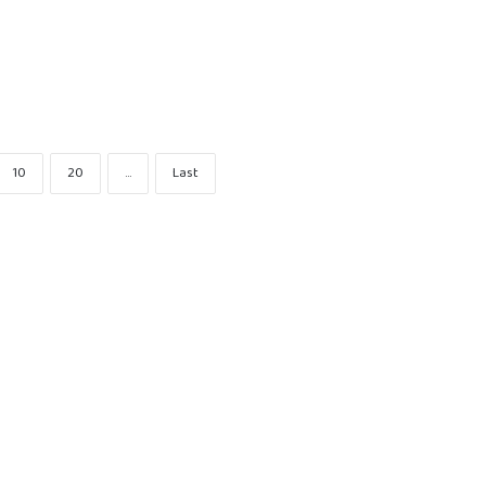
10
20
...
Last