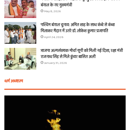
बंगाल के नए मुख्यमंत्री
May 8, 2026
पश्चिम बंगाल चुनाव: अमित शाह के साथ कंधे से कंधा
मिलाकर मैदान में उतरे डॉ. लोकेश कुमार प्रजापति
April 24, 2026
भाजपा अल्पसंख्यक मोर्चा यूपी को मिली नई दिशा, रक्षा मंत्री
राजनाथ सिंह से मिले कुंवर बासित अली
January 31, 2026
धर्म अध्यात्म
होली
ए
से
वच
आठ
ती
दिन
बा
पहले
औ
शुरू
शी