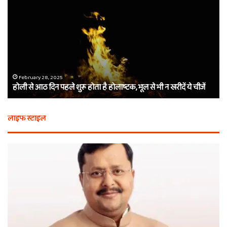
वचन,
तीन
बाण
और
शीश
का
दान…
February 28, 2025
एक वचन, तीन बाण और शीश का दान… कौन थे बर्बरीक, कैसे मिला खाटू
कौन
ें
वाले श्याम का नाम
थे
बर्बरीक,
कैसे
लाइफ स्टाइल
मिला
खाटू
वाले
श्याम
का
नाम