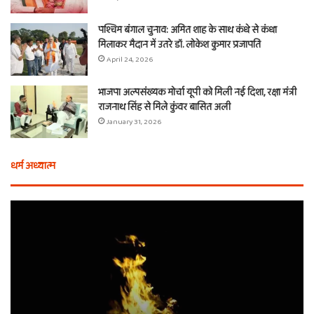
पश्चिम बंगाल चुनाव: अमित शाह के साथ कंधे से कंधा
मिलाकर मैदान में उतरे डॉ. लोकेश कुमार प्रजापति
April 24, 2026
भाजपा अल्पसंख्यक मोर्चा यूपी को मिली नई दिशा, रक्षा मंत्री
राजनाथ सिंह से मिले कुंवर बासित अली
January 31, 2026
धर्म अध्यात्म
होली
ए
से
वच
आठ
ती
दिन
बा
पहले
औ
शुरू
शी
होता
का
है
दा