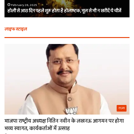
होलाष्टक,
कौ
February 28, 2025
होली से आठ दिन पहले शुरू होता है होलाष्टक, भूल से भी न खरीदें ये चीजें
भूल
थे
से
बर्
भी
कैस
लाइफ स्टाइल
न
मि
खरीदें
खाट
ये
वाल
चीजें
श्य
का
ना
राज्य
भाजपा राष्ट्रीय अध्यक्ष नितिन नवीन के लखनऊ आगमन पर होगा
भव्य स्वागत, कार्यकर्ताओं में उत्साह