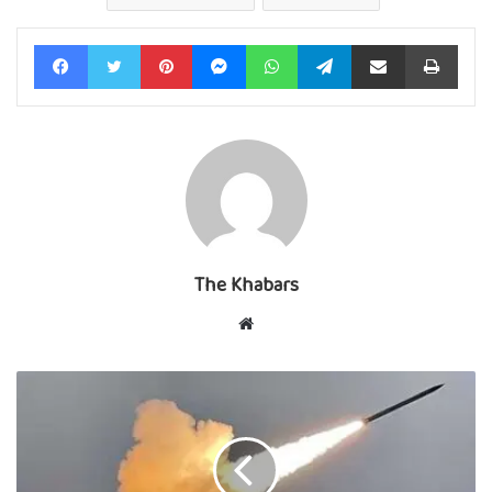
Facebook
Twitter
Pinterest
Messenger
WhatsApp
Telegram
Share via Email
Print
The Khabars
Website