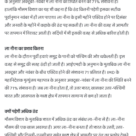
के अनुसार अक्टूबर-नवंबर में ला नीना की स्थिति बनने की 71% संभावना है।
हालांकि मौसम विभाग का यह भी कहना है कि ठंड कितनी पड़ेगी इसका सटीक
पूर्वानुमान नवंबर में ही लग पाएगा। ला नीना के इसी महीने एक्टिव होने पर दिसंबर
और जनवरी के महीने में कड़ाके की ठंड पड़ सकती है। ला नीना की वजह से आमतौर
पर तापमान में गिरावट आती है। सर्दियों में भी इसकी वजह से अधिक बारिश होती है।
ला नीना का प्रभाव कितना
ला नीना के दौरान पूर्वी हवाएं समुद्र के पानी को पश्चिम की ओर धकेलती हैं। इस
वजह से समुद्र की सतह ठंडी हो जाती है। आईएमडी के अनुमान के मुताबिक ला नीना
अक्टूबर और नवंबर के बीच एक्टिव होने की संभावना 71 प्रतिशत है। IMD के
महानिदेशक मृत्युंजय महापात्र के अनुसार अक्टूबर-नवंबर में ला नीना की स्थिति बनने
की 71% संभावना है। जब ला नीना होता है, तो उत्तर भारत, खासकर उत्तर-पश्चिमी
भारत और आसपास के मध्य क्षेत्र में तापमान सामान्य से कम हो जाता है।
क्यों पड़ेगी अधिक ठंड
मौसम विभाग के मुताबिक भारत में अधिक ठंड का संबंध ला-नीना से है। ला-नीना
मौसम की एक खास अवस्था है। अगर ला-नीना बनता है तो भारत के उत्तरी, उत्तर-
पश्चिमी और दिल्ली-एनसीआर समेत मध्य क्षेत्र में आमतौर पर ठंड का प्रकोप देखने