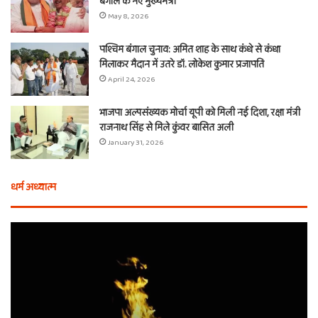
बंगाल के नए मुख्यमंत्री
May 8, 2026
पश्चिम बंगाल चुनाव: अमित शाह के साथ कंधे से कंधा
मिलाकर मैदान में उतरे डॉ. लोकेश कुमार प्रजापति
April 24, 2026
भाजपा अल्पसंख्यक मोर्चा यूपी को मिली नई दिशा, रक्षा मंत्री
राजनाथ सिंह से मिले कुंवर बासित अली
January 31, 2026
धर्म अध्यात्म
होली
ए
से
वच
आठ
ती
दिन
बा
पहले
औ
शुरू
शी