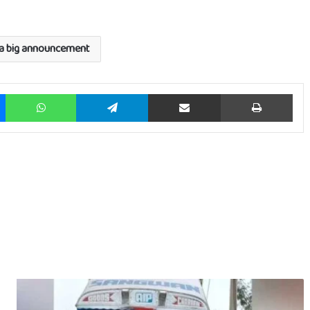
a big announcement
Messenger
WhatsApp
Telegram
Share via Email
Prin