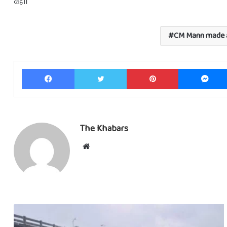
कहा।
CM Mann made 
Facebook
Twitter
Pinterest
The Khabars
Website