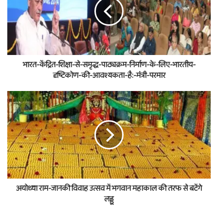
भारत-केंद्रित-शिक्षा-से-समृद्ध-पाठ्यक्रम-निर्माण-के-लिए-भारतीय-
दृष्टिकोण-की-आवश्यकता-है:-मंत्री-परमार
अयोध्या राम-जानकी विवाह उत्सव में भगवान महाकाल की तरफ से बटेंगे
लड्डू