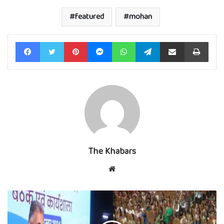
featured
mohan
Facebook
Twitter
Pinterest
Messenger
WhatsApp
Telegram
Share via Email
Print
The Khabars
Website