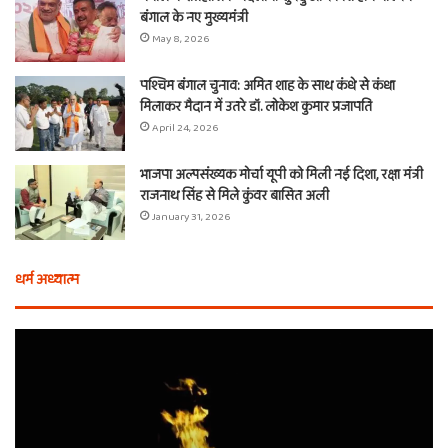
बंगाल के नए मुख्यमंत्री
May 8, 2026
पश्चिम बंगाल चुनाव: अमित शाह के साथ कंधे से कंधा
मिलाकर मैदान में उतरे डॉ. लोकेश कुमार प्रजापति
April 24, 2026
भाजपा अल्पसंख्यक मोर्चा यूपी को मिली नई दिशा, रक्षा मंत्री
राजनाथ सिंह से मिले कुंवर बासित अली
January 31, 2026
धर्म अध्यात्म
होली
ए
से
वच
आठ
ती
दिन
बा
पहले
औ
शुरू
शी