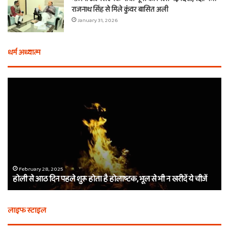
राजनाथ सिंह से मिले कुंवर बासित अली
January 31, 2026
धर्म अध्यात्म
होली
ए
से
वच
आठ
ती
दिन
बा
पहले
औ
शुरू
शी
होता
का
है
दा
होलाष्टक,
कौ
February 28, 2025
होली से आठ दिन पहले शुरू होता है होलाष्टक, भूल से भी न खरीदें ये चीजें
भूल
थे
से
बर्
भी
कैस
लाइफ स्टाइल
न
मि
खरीदें
खाट