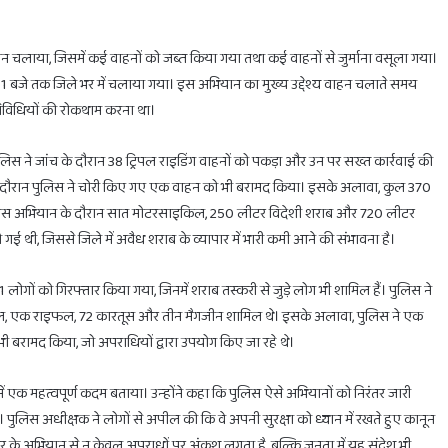
यान चलाया, जिसमें कई वाहनों को जब्त किया गया तथा कई वाहनों से जुर्माना वसूला गया।
 से 11 बजे तक जिले भर में चलाया गया। इस अभियान का मुख्य उद्देश्य वाहन चलाते समय
गतिविधियों की रोकथाम करना था।
होलिका
दहन
लिस ने जांच के दौरान 38 ट्रिपल राइडिंग वाहनों को पकड़ा और उन पर सख्त कार्रवाई की
के
लिए
के दौरान पुलिस ने चोरी किए गए एक वाहन को भी बरामद किया। इसके अलावा, कुल 370
मिलेगा
स ने इस अभियान के दौरान सात मोटरसाइकिल, 250 लीटर विदेशी शराब और 720 लीटर
सिर्फ
ई थी, जिससे जिले में अवैध शराब के व्यापार में भारी कमी आने की संभावना है।
1
घंटा
का
February 28, 2025
1 लोगों को गिरफ्तार किया गया, जिनमें शराब तस्करी से जुड़े लोग भी शामिल हैं। पुलिस ने
ाभ
होलिका दहन के लिए मिलेगा सिर्फ 1 घंटा का ही समय
ही
 पिस्टल, एक राइफल, 72 कारतूस और तीन मैगजीन शामिल थे। इसके अलावा, पुलिस ने एक
समय
ामद किया, जो अपराधियों द्वारा उपयोग किए जा रहे थे।
ें एक महत्वपूर्ण कदम बताया। उन्होंने कहा कि पुलिस ऐसे अभियानों को निरंतर जारी
 पुलिस अधीक्षक ने लोगों से अपील की कि वे अपनी सुरक्षा को ध्यान में रखते हुए कानून
कार के अभियान से न केवल अपराधों पर अंकुश लगता है, बल्कि जनता में यह संदेश भी