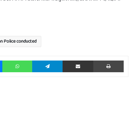
n Police conducted
Messenger
WhatsApp
Telegram
Share via Email
Prin