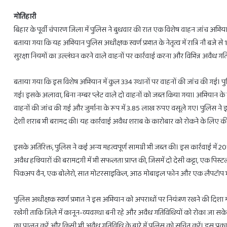
मोतिहारी
बिहार के पूर्वी चंपारण जिला में पुलिस ने बुधवार की रात एक विशेष वाहन जांच अभि
बताया गया कि यह अभियान पुलिस अधीक्षक स्वर्ण प्रभात के नेतृत्व में रात्रि नौ बजे
सुरक्षा नियमों का उल्लंघन करने वाले वाहनों पर कार्रवाई करना और विभिन्न अवैध 
28
फरवरी
बताया गया कि इस विशेष अभियान में कुल 334 स्थानों पर वाहनों की जांच की गई। पु
से
3
गई। इसके अलावा, बिना नम्बर प्लेट वाले दो वाहनों को जब्त किया गया। अभियान 
राशियों
वाहनों की जांच की गई और जुर्माना के रूप में 3.85 लाख रुपए वसूले गए। पुलि
को
देशी शराब भी बरामद की। यह कार्रवाई अवैध शराब के कारोबार को रोकने के लिए की ग
होगा
लाभ
ही
February 27, 2025
इसके अतिरिक्त, पुलिस ने कई अन्य महत्वपूर्ण सामग्री भी जब्त की। इस कार्रवाई में 20
28 फरवरी से 3 राशियों को होगा लाभ ही ल
लाभ
अवैध हथियारों की बरामदगी में भी सफलता प्राप्त की, जिसमें दो देसी कट्टा, एक
पिकअप वैन, एक बोलेरो, सात मोटरसाइकिल, आठ मोबाइल फोन और एक लैपटॉप भी बर
पुलिस अधीक्षक स्वर्ण प्रभात ने इस अभियान को अपराधों पर नियंत्रण रखने की दिशा म
रखेगी ताकि जिले में कानून-व्यवस्था बनी रहे और अवैध गतिविधियों को रोका जा सके।
का पालन करें और किसी भी अवैध गतिविधि के बारे में पुलिस को सूचित करें। इस प्र