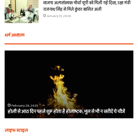
भाजपा अल्पसंख्यक मोर्चा यूपी को मिली नई दिशा, रक्षा मंत्री
राजनाथ सिंह से मिले कुंवर बासित अली
January 31, 2026
धर्म अध्यात्म
होली
ए
से
वच
आठ
ती
दिन
बा
पहले
औ
शुरू
शी
होता
का
है
दा
होलाष्टक,
कौ
February 28, 2025
होली से आठ दिन पहले शुरू होता है होलाष्टक, भूल से भी न खरीदें ये चीजें
भूल
थे
से
बर्
भी
कैस
लाइफ स्टाइल
न
मि
खरीदें
खाट