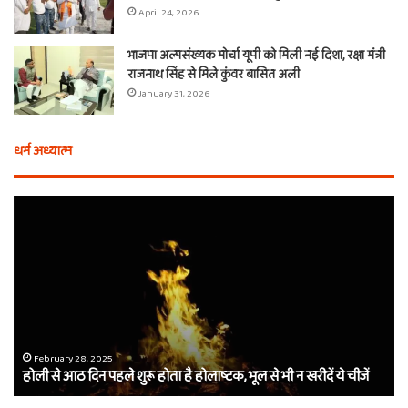
April 24, 2026
भाजपा अल्पसंख्यक मोर्चा यूपी को मिली नई दिशा, रक्षा मंत्री
राजनाथ सिंह से मिले कुंवर बासित अली
January 31, 2026
धर्म अध्यात्म
होली
ए
से
वच
आठ
ती
दिन
बा
पहले
औ
शुरू
शी
होता
का
है
दा
होलाष्टक,
कौ
February 28, 2025
होली से आठ दिन पहले शुरू होता है होलाष्टक, भूल से भी न खरीदें ये चीजें
भूल
थे
से
बर्