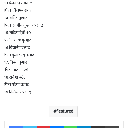
13.बैजनाथ रावत 75
पिता: हीरामन रावत
14.अमित कुमार
पिता: स्वर्गीय मुख्तार प्रसाद
15.सविता देवी 40
पति:अशोक मुसहर
16.विद्यानंद प्रसाद
पिता:दुलारचंद प्रसाद
17. विनय कुमार
पिता नाटा महतो
18.राकेश पटेल
पिता गौतम प्रसाद
19.तिलेश्वर प्रसाद
featured
Facebook
Twitter
Pinterest
Messenger
WhatsApp
Telegram
Share via Email
Print