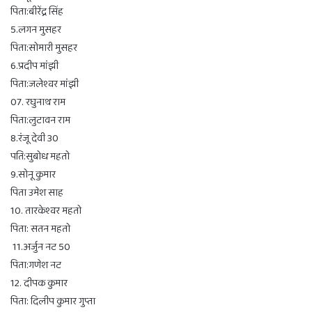
पिता:बीरेंद्र सिंह
5.लगन मुसहर
पिता:सोमारी मुसहर
6.प्रदीप मांझी
पिता:जलेश्वर मांझी
07. रघुनाथ राम
पिता:लुटावन राम
8.रंजू देवी 30
पति:सुबोध महतो
9.सोनू कुमार
पिता उमेश साह
10. तारकेश्वर महतो
पिता: सतन महतो
11.अर्जुन नट 50
पिता:गणेश नट
12. दीपक कुमार
पिता: दिलीप कुमार गुप्ता