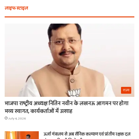
भी
कैस
लाइफ स्टाइल
न
मि
खरीदें
खाट
ये
वाल
चीजें
श्य
का
ना
राज्य
भाजपा राष्ट्रीय अध्यक्ष नितिन नवीन के लखनऊ आगमन पर होगा
भव्य स्वागत, कार्यकर्ताओं में उत्साह
July 4, 2026
ऊर्जा मंत्रालय से अब सैनिक कल्याण एवं प्रांतीय रक्षक दल