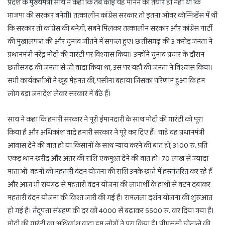
प्रदेश के मुख्यमंत्री साय ने कहा कि तब कोई यह मानने को तैयार ही नहीं था कि
भाजपा की सरकार बनेगी। तत्कालीन कांग्रेस सरकार तो इतना ओवर कॉन्फिडेंस में थी
कि सरकार तो कांग्रेस की बनेगी, सबने मिलकर तत्कालीन सरकार और कांग्रेस पार्टी
की मुखालफत की और चुनाव जीतने में सफल हुए। छत्तीसगढ़ की 3 करोड़ जनता ने
प्रधानमंत्री नरेंद्र मोदी की गारंटी पर विश्वास किया। उन्होंने चुनाव प्रचार के दौरान
छत्तीसगढ़ की जनता से जो वादा किया था, उस पर यहाँ की जनता ने विश्वास किया।
सभी कार्यकर्ताओं ने खूब मेहनत की, पसीना बहाया जिसका परिणाम हुआ कि हम
लोग बड़ा जनादेश लेकर सरकार में बैठे हैं।
साय ने कहा कि हमारी सरकार ने पूरी ईमानदारी के साथ मोदी की गारंटी को पूरा
किया है और अधिकांश वादे हमारी सरकार ने पूरे कर दिए हैं। चाहे वह प्रधानमंत्री
आवास देने की बात हो या किसानों के साथ न्याय करने की बात हो, 3100 रु. प्रति
एकड़ धान खरीद और अंतर की राशि एकमुश्त देने की बात हो। 70 लाख से ज्यादा
माताओं-बहनों को महतारी वंदन योजना की राशि उनके खाते में हस्तांतरित कर रहे हैं
और आज भी रायगढ़ से महतारी वंदन योजना की लाभार्थी के हाथों से बटन दबाकर
महतारी वंदन योजना की किश्त जारी की गई है। रामलला दर्शन योजना की शुरुआत
हो गई है। तेंदूपत्ता संग्रहण की दर को 4000 से बढ़ाकर 5500 रु. कर दिया गया है।
मोदी की गारंटी का अधिकांश वादा हम लोगों ने पूरा किया है। पीएससी घोटाले की