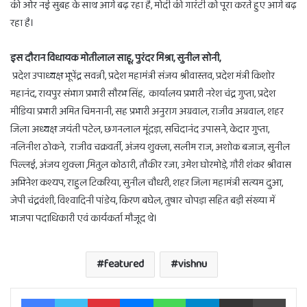
की ओर नई सुबह के साथ आगे बढ़ रहा है, मोदी की गारंटी को पूरा करते हुए आगे बढ़
रहा है।
इस दौरान विधायक मोतीलाल साहू, पुरंदर मिश्रा, सुनील सोनी,
प्रदेश उपाध्यक्ष भूपेंद्र सवन्नी, प्रदेश महामंत्री संजय श्रीवास्तव, प्रदेश मंत्री किशोर
महानंद, रायपुर संभाग प्रभारी सौरभ सिंह, कार्यालय प्रभारी नरेश चंद्र गुप्ता, प्रदेश
मीडिया प्रभारी अमित चिमनानी, सह प्रभारी अनुराग अग्रवाल, राजीव अग्रवाल, शहर
जिला अध्यक्ष जयंती पटेल, छगनलाल मूंदड़ा, सचिदानंद उपासने, केदार गुप्ता,
नलिनीश ठोकने, राजीव चक्रवर्ती, अंजय शुक्ला, सलीम राज, अशोक बजाज, सुनील
पिल्लई, अंजय शुक्ला ,मितुल कोठारी, तौकीर रजा, उमेश घोरमोड़े, गौरी शंकर श्रीवास
अभिनेश कश्यप, राहुल टिकरिया, सुनील चौधरी, शहर जिला महामंत्री सत्यम दुआ,
जेपी चंद्रवंशी, विश्वादिनी पांडेय, किरण बघेल, तुषार चोपड़ा सहित बड़ी संख्या में
भाजपा पदाधिकारी एवं कार्यकर्ता मौजूद थे।
featured
vishnu
Facebook
Twitter
Pinterest
Messenger
WhatsApp
Telegram
Share via Email
Print