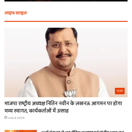
से
बर्
भी
कैस
लाइफ स्टाइल
न
मि
खरीदें
खाट
ये
वाल
चीजें
श्य
का
ना
राज्य
भाजपा राष्ट्रीय अध्यक्ष नितिन नवीन के लखनऊ आगमन पर होगा
भव्य स्वागत, कार्यकर्ताओं में उत्साह
July 4, 2026