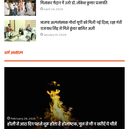
मिलाकर मैदान में उतरे डॉ. लोकेश कुमार प्रजापति
April 24, 2026
भाजपा अल्पसंख्यक मोर्चा यूपी को मिली नई दिशा, रक्षा मंत्री
राजनाथ सिंह से मिले कुंवर बासित अली
January 31, 2026
धर्म अध्यात्म
होली
ए
से
वच
आठ
ती
दिन
बा
पहले
औ
शुरू
शी
होता
का
है
दा
होलाष्टक,
कौ
February 28, 2025
होली से आठ दिन पहले शुरू होता है होलाष्टक, भूल से भी न खरीदें ये चीजें
भूल
थे