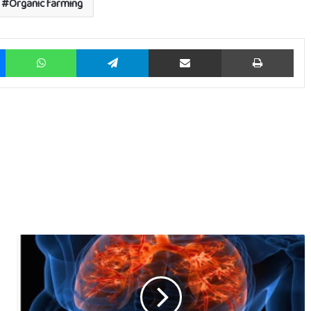
Organic farming
Messenger
WhatsApp
Telegram
Share via Email
Prin