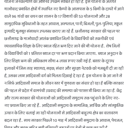
योजना जनकल्याण का अभिनव उपक्रम साबित हो रही है. इस योजना के अंतर्गत
माओवाद प्रभावित क्षेत्रों में स्थापित नए कैम्पों के आसपास के 5 किमी के दायरे में आने
वाले 96 गांवों का चयन कर शासन के 17 विभागों की 53 योजनाओं और 28
सामुदायिक सुविधाओं के तहत आवास, अस्पताल, पानी, बिजली, पुल-पुलिया, स्कूल
इत्यादि मूलभूत संसाधन उपलब्ध कराए जा रहे हैं. छत्तीसगढ़ सरकार की पहल पर
छत्तीसगढ़ के माओवादी आतंक प्रभावित जिलों के विद्यार्थियों को तकनीकी एवं
व्यावसायिक शिक्षा के लिए ब्याज रहित ऋण दिए जाने की भी योजना है.. शेष जिलों
के विद्यार्थियों को 1 प्रतिशत ब्याज दर पर ऋण प्रदान किया जाएगा.. ब्याज अनुदान के
लिए शिक्षा ऋण की अधिकतम सीमा 4 लाख रूपए रखी गई है. बस्तर के दूरस्थ
इलाकों में जिस तरह स्वास्थ्य, सड़क, संचार और सुरक्षा नेटवर्क को मजबूती दी जा रही
है, उसका लाभ आदिवासी वर्ग को मिलता दिखाई दे रहा है. इस योजना के आ जाने से
न सिर्फ़ आदिवासी समाज के जीवन स्तर में गुणवत्ता का संचार हो रहा है बल्कि सरकार
की पहल से प्रदेश में वामपंथी उग्रवाद की समस्या को परास्त भी किया जा रहा है. केंद्र
और राज्य सरकार की योजनाओं को आदिवासी समुदाय तक पहुंचाने के लिए नए-
नए प्रयास किए जा रहे हैं.. आदिवासी समुदाय के सामाजिक, आर्थिक और सांस्कृतिक
उत्थान के लिए चलाई जा रही योजनाओं से आदिवासी बाहुल्य क्षेत्र का वातावरण
बदल रहा है.. साय सरकार पिछले 10 माह में आदिवासी समुदाय के आवास, पेयजल,
विद्युत और सड़क सहित सभी बुनियादी जरूरतों पर तेजी से काम कर रही है.