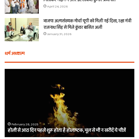
मिलाकर मैदान में उतरे डॉ. लोकेश कुमार प्रजापति
April 24, 2026
भाजपा अल्पसंख्यक मोर्चा यूपी को मिली नई दिशा, रक्षा मंत्री
राजनाथ सिंह से मिले कुंवर बासित अली
January 31, 2026
धर्म अध्यात्म
एक
वचन,
तीन
बाण
और
शीश
का
दान…
February 28, 2025
एक वचन, तीन बाण और शीश का दान… कौन 
कौन
ोलाष्टक, भूल से भी न खरीदें ये चीजें
वाले श्याम का नाम
थे
बर्बरीक,