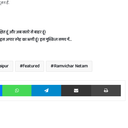
ूजन है.
ये
चीजें
्षित हूं और अब खतरे से बाहर हूं।
के इस अपार स्नेह का ऋणी हूं। इस मुश्किल समय में…
aipur
featured
Ramvichar Netam
Messenger
WhatsApp
Telegram
Share via Email
Prin