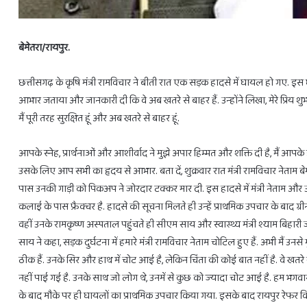
बेमेतरा/रायपुर.
छत्तीसगढ़ के कृषि मंत्री रामविचार ने बीती रात एक सड़क हादसे में घायल हो गए. इस
आभार जताया और जानकारी दी कि वे अब खतरे से बाहर हैं. उन्होंने लिखा, मेरे प्रिय श
28
होलिका
मैं पूरी तरह सुरक्षित हूं और अब खतरे से बाहर हूं.
फरवरी
दहन
से
के
आपके स्नेह, प्रार्थनाओं और आशीर्वाद ने मुझे अपार हिम्मत और शक्ति दी है, मैं आपक
3
लिए
उसके लिए आप सभी का हृदय से आभार. बता दें, शुक्रवार रात मंत्री रामविचार नेताम बेमे
राशियों
मिलेगा
को
सिर्फ
पास उनकी गाड़ी को पिकअप ने जोरदार टक्कर मार दी. इस हादसे में मंत्री नेताम और 
होगा
1
कलाई के पास फ्रैक्चर है. हादसे की सूचना मिलते ही उन्हें प्राथमिक उपचार के बाद 
लाभ
घंटा
वहीं उनके रामकृष्ण अस्पताल पहुंचते ही सीएम साय और स्वास्थ्य मंत्री श्याम बिहा
ही
February 27, 2025
का
Febr
साय ने कहा, सड़क दुर्घटना में हमारे मंत्री रामविचार नेताम चोटिल हुए हैं. अभी मैं उ
28 फरवरी से 3 राशियों को होगा लाभ ही लाभ
होलि
लाभ
ही
ठीक हैं. उनके सिर और हाथ में चोट आई है, लेकिन चिंता की कोई बात नहीं है. वे खतरे 
समय
नहीं पाई गई है. उनके साथ जो लोग थे, उनमें से कुछ को ज्यादा चोट आई है. हम भगवान से
के बाद मौके पर ही घायलों का प्राथमिक उपचार किया गया. इसके बाद रायपुर रेफर किया गय