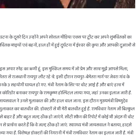
 घटना के दूसरे दिन उन्होंने अपने सोशल मीडिया एक्स पर ट्वीट कर अपने शुभचिंतकों का
ुभचिंतक भाइयों एवं बहनों, हाल ही में हुई दुर्घटना में ईश्वर की कृपा और आपकी दुआओं से
होली
से
आठ
े इस अपार स्नेह का ऋणी हूं. इस मुश्किल समय में जो प्रेम और साथ मुझे आपसे मिला,
दिन
तरा से राजधानी रायपुर लौट रहे थे. इसी दौरान रायपुर-बेमेतरा मार्ग पर जेवरा गांव के
पहले
शुरू
उनके 3 सहयोगी घायल हो गए. मंत्री नेताम के सिर पर चोट आई है और बाएं हाथ में
होता
ग्रीन कॉरिडोर बनाकर रायपुर के रामकृष्ण हॉस्पिटल लाया गया, जहां उनका इलाज जारी है.
February 28, 202
है
री जायसवाल ने उनसे मुलाकात की और हाल चाल जाना. इस दौरान मुख्यमंत्री विष्णुदेव
होली से आठ दिन
uary 28, 2025
होलाष्टक,
नसे मुलाकात कर बातचीत की. डॉक्टरों से भी मेरी बातचीत हुई है. रामविचार नेताम जी बिल्कुल
का दहन के लिए मिलेगा सिर्फ 1 घंटा का ही समय
खरीदें ये चीजें
भूल
से बाहर हैं और बहुत जल्द ठीक हो जाएंगे. सीटी स्कैन की रिपोर्ट में कोई भी अंदरूनी चोट
से
भी
 प्रार्थना करते हैं कि वे जल्द ठीक हो जाएं. स्वास्थ्य मंत्री जायसवाल ने बताया, हादसे
न
ा है. विशेषज्ञ डॉक्टरों की निगरानी में मंत्री रामविचार नेताम का इलाज जारी है. मंत्री
खरीदें