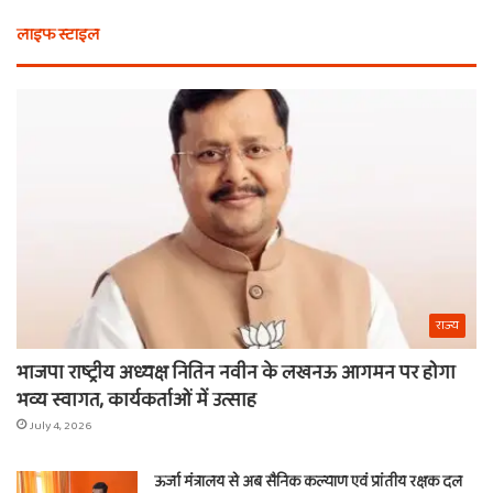
भी
कैस
लाइफ स्टाइल
न
मि
खरीदें
खाट
ये
वाल
चीजें
श्य
का
ना
राज्य
भाजपा राष्ट्रीय अध्यक्ष नितिन नवीन के लखनऊ आगमन पर होगा
भव्य स्वागत, कार्यकर्ताओं में उत्साह
July 4, 2026
ऊर्जा मंत्रालय से अब सैनिक कल्याण एवं प्रांतीय रक्षक दल