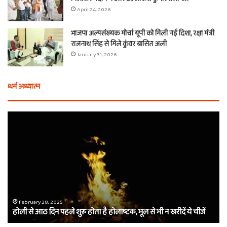
April 24, 2026
भाजपा अल्पसंख्यक मोर्चा यूपी को मिली नई दिशा, रक्षा मंत्री
राजनाथ सिंह से मिले कुंवर बासित अली
January 31, 2026
धर्म अध्यात्म
होली
ए
से
वच
आठ
ती
दिन
बा
पहले
औ
शुरू
शी
होता
का
है
दा
होलाष्टक,
कौ
February 28, 2025
होली से आठ दिन पहले शुरू होता है होलाष्टक, भूल से भी न खरीदें ये चीजें
भूल
थे
से
बर्