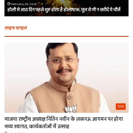
होलाष्टक,
कौ
February 28, 2025
होली से आठ दिन पहले शुरू होता है होलाष्टक, भूल से भी न खरीदें ये चीजें
भूल
थे
से
बर्
भी
कैस
लाइफ स्टाइल
न
मि
खरीदें
खाट
ये
वाल
चीजें
श्य
का
ना
राज्य
भाजपा राष्ट्रीय अध्यक्ष नितिन नवीन के लखनऊ आगमन पर होगा
भव्य स्वागत, कार्यकर्ताओं में उत्साह