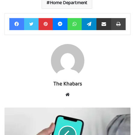
Home Department
Facebook
Twitter
Pinterest
Messenger
WhatsApp
Telegram
Share via Email
Print
The Khabars
Website