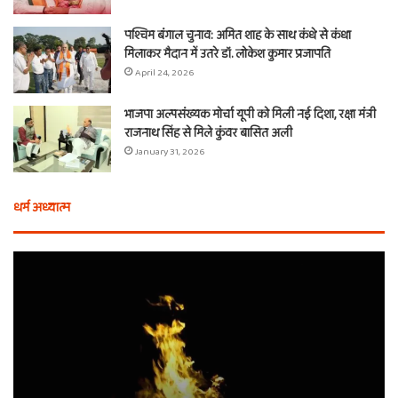
पश्चिम बंगाल चुनाव: अमित शाह के साथ कंधे से कंधा
मिलाकर मैदान में उतरे डॉ. लोकेश कुमार प्रजापति
April 24, 2026
भाजपा अल्पसंख्यक मोर्चा यूपी को मिली नई दिशा, रक्षा मंत्री
राजनाथ सिंह से मिले कुंवर बासित अली
January 31, 2026
धर्म अध्यात्म
होली
ए
से
वच
आठ
ती
दिन
बा
पहले
औ
शुरू
शी
होता
का
है
दा