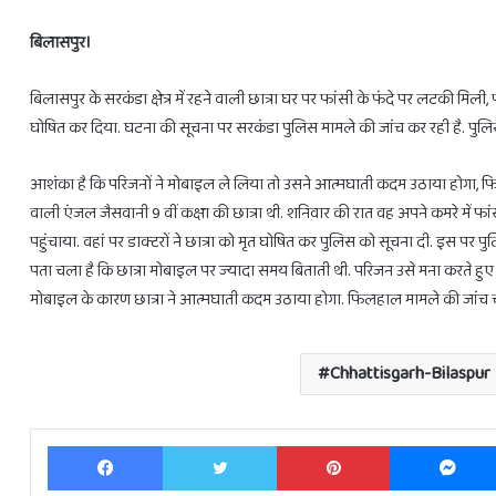
बिलासपुर।
बिलासपुर के सरकंडा क्षेत्र में रहने वाली छात्रा घर पर फांसी के फंदे पर लटकी मिली,
घोषित कर दिया. घटना की सूचना पर सरकंडा पुलिस मामले की जांच कर रही है. पुलि
28
फरवरी
आशंका है कि परिजनों ने मोबाइल ले लिया तो उसने आत्मघाती कदम उठाया होगा, फिलहाल
से
3
वाली एंजल जैसवानी 9 वीं कक्षा की छात्रा थी. शनिवार की रात वह अपने कमरे में फ
राशियों
पहुंचाया. वहां पर डाक्टरों ने छात्रा को मृत घोषित कर पुलिस को सूचना दी. इस पर पुल
को
पता चला है कि छात्रा मोबाइल पर ज्यादा समय बिताती थी. परिजन उसे मना करते हुए
होगा
मोबाइल के कारण छात्रा ने आत्मघाती कदम उठाया होगा. फिलहाल मामले की जांच चल र
लाभ
ही
February 27, 2025
28 फरवरी से 3 राशियों को होगा लाभ ही ल
लाभ
Chhattisgarh-Bilaspur
Facebook
Twitter
Pinterest