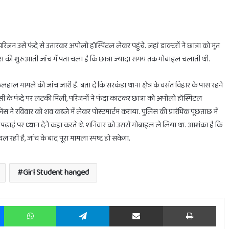
 परिजन उसे फंदे से उतारकर अपोलो हॉस्पिटल लेकर पहुंचे. जहां डाक्टरों ने छात्रा को मृत
स की शुरुआती जांच में पता चला है कि छात्रा ज्यादा समय तक मोबाइल चलाती थी.
होलिका
दहन
 मामले की जांच जारी है. बता दें कि सरकंडा थाना क्षेत्र के वसंत विहार के पास रहने
के
लिए
ांसी के फंदे पर लटकी मिली, परिजनों ने फंदा काटकर छात्रा को अपोलो हॉस्पिटल
मिलेगा
िस ने रविवार को शव कब्जे में लेकर पोस्टमार्टम कराया. पुलिस की प्रारंभिक पूछताछ में
सिर्फ
 पढ़ाई पर ध्यान देने कहा करते थे. शनिवार को उससे मोबाइल ले लिया था. आशंका है कि
1
ही है, जांच के बाद पूरा मामला स्पष्ट हो सकेगा.
घंटा
का
February 28, 2025
ाभ
होलिका दहन के लिए मिलेगा सिर्फ 1 घंटा का ही समय
ही
समय
Girl Student hanged
Messenger
WhatsApp
Telegram
Share via Email
Prin