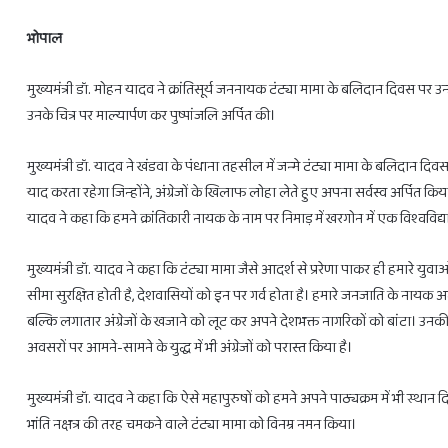
भोपाल
मुख्यमंत्री डॉ. मोहन यादव ने क्रांतिसूर्य जननायक टंट्या मामा के बलिदान दिवस पर उन्हे
उनके चित्र पर माल्यार्पण कर पुष्पांजलि अर्पित की।
28
होलिका
फरवरी
दहन
मुख्यमंत्री डॉ. यादव ने खंडवा के पंधाना तहसील में जन्मे टंट्या मामा के बलिदान दिवस 
से
के
3
लिए
याद करता रहेगा जिन्होंने, अंग्रेजों के खिलाफ लोहा लेते हुए अपना सर्वस्व अर्पित किया। 
राशियों
मिलेगा
यादव ने कहा कि हमने क्रांतिकारी नायक के नाम पर निमाड़ में खरगोन में एक विश्वविद
को
सिर्फ
होगा
1
मुख्यमंत्री डॉ. यादव ने कहा कि टंट्या मामा जैसे आदर्श से प्ररेणा पाकर ही हमारे युवाओ
लाभ
घंटा
ही
February 27, 2025
का
Febr
सीमा सुरक्षित होती है, देशवासियों को इन पर गर्व होता है। हमारे जनजाति के नायक
28 फरवरी से 3 राशियों को होगा लाभ ही लाभ
होलि
लाभ
ही
बल्कि लगातार अंग्रेजों के खजाने को लूट कर अपने देशभक्त नागरिकों को बांटा। उन
समय
अवसरों पर आमने-सामने के युद्ध में भी अंग्रेजों को परास्त किया है।
मुख्यमंत्री डॉ. यादव ने कहा कि ऐसे महापुरुषों को हमने अपने पाठ्यक्रम में भी स्थान दिया 
भांति नक्षत्र की तरह चमकने वाले टंट्या मामा को विनम्र नमन किया।