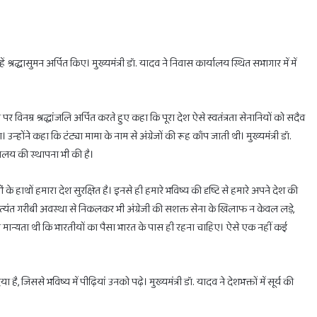
ं श्रद्धासुमन अर्पित किए। मुख्यमंत्री डॉ. यादव ने निवास कार्यालय स्थित सभागार में में
होली
से
पर विनम्र श्रद्धांजलि अर्पित करते हुए कहा कि पूरा देश ऐसे स्वतंत्रता सेनानियों को सदैव
आठ
दिन
उन्होंने कहा कि टंट्या मामा के नाम से अंग्रेजों की रूह काँप जाती थी। मुख्यमंत्री डॉ.
पहले
्यालय की स्थापना भी की है।
शुरू
होता
February 28, 202
ं के हाथों हमारा देश सुरक्षित है। इनसे ही हमारे भविष्य की दृष्टि से हमारे अपने देश की
है
होली से आठ दिन
uary 28, 2025
होलाष्टक,
 अत्यंत गरीबी अवस्था से निकलकर भी अंग्रेजी की सशक्त सेना के खिलाफ न केवल लड़े,
का दहन के लिए मिलेगा सिर्फ 1 घंटा का ही समय
खरीदें ये चीजें
भूल
की मान्यता थी कि भारतीयों का पैसा भारत के पास ही रहना चाहिए। ऐसे एक नहीं कई
से
भी
न
है, जिससे भविष्य में पीढ़ियां उनको पढ़े। मुख्यमंत्री डॉ. यादव ने देशभक्तों में सूर्य की
खरीदें
ये
चीजें