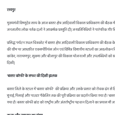
रायपुर
मुख्यमंत्री विष्णुदेव साय के आज बस्तर क्षेत्र आदिवासी विकास प्राधिकरण की बैठक में
जनजातीय लोक नर्तक दलों ने आकर्षक प्रस्तुति दी| जनप्रतिनिधियों ने पारंपरिक गौ
28
होलिका
फरवरी
दहन
प्रसिद्ध पर्यटन स्थल चित्रकोट में बस्तर क्षेत्र आदिवासी विकास प्राधिकरण की बैठक के
से
के
3
लिए
की थीम पर आधारित एक्सपीरियंस जोन एवं विभिन्न विभागीय स्टालों का अवलोकन किया।
राशियों
मिलेगा
कांकेर, नारायणपुर, सुकमा और बीजापुर की विकास योजनाओं और उपलब्धियों को स्
को
सिर्फ
दिखी|
होगा
1
लाभ
घंटा
ही
February 27, 2025
का
Febr
'बस्तर कॉफी' के सफर की दिखी झलक
28 फरवरी से 3 राशियों को होगा लाभ ही लाभ
होलि
लाभ
ही
समय
बस्तर जिले के स्टाल में 'बस्तर कॉफी' की प्रक्रिया और उसके प्रसार को रोचक ढंग से 
भुनाई, पिसाई और पाउडर पैकेजिंग तक की पूरी प्रक्रिया का प्रदर्शन किया गया है। '
गया है। बस्तर कॉफी ब्रांड को राष्ट्रीय और अंतर्राष्ट्रीय पहचान दिलाने का प्रयास भी जा