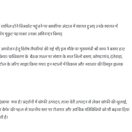
 शामिल होने चित्रकोट पहुंचने पर बस्तरिया अंदाज में स्वागत हुआ| उनके स्वागत में
र सिंग मुकुट पहनाकर उनका अभिनन्दन किया|
होली
से
 आयोजन हेतु विशेष तैयारियां की गई थीं| इस मौके पर मुख्यमंत्री श्री साय ने बस्तर हाट
आठ
दिन
 प्राधिकरण के बैठक स्थल पर संभाग के सात जिलों बस्तर, कोण्डागांव, दंतेवाड़ा,
पहले
टॉल के जरिए साझा किया गया। इन स्टालों में विकास और नवाचार की विस्तृत झलक
शुरू
होता
February 28, 202
है
होली से आठ दिन
uary 28, 2025
होलाष्टक,
का दहन के लिए मिलेगा सिर्फ 1 घंटा का ही समय
खरीदें ये चीजें
भूल
से
दिखाया गया है। प्रदर्शनी में कॉफी उत्पादन, ताजा चेरी उत्पादन से लेकर कॉफी की धुलाई,
भी
बस्तर कैफे' की पहल से स्थानीय स्तर पर रोजगार और आर्थिक गतिविधियों को भी बढ़ावा दिया
न
री है।
खरीदें
ये
चीजें