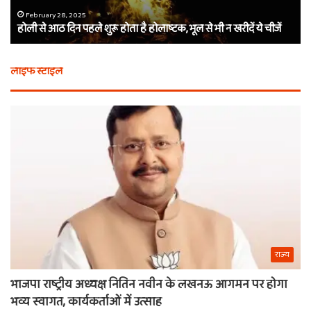
होलाष्टक,
कौ
February 28, 2025
होली से आठ दिन पहले शुरू होता है होलाष्टक, भूल से भी न खरीदें ये चीजें
भूल
थे
से
बर्
भी
कैस
लाइफ स्टाइल
न
मि
खरीदें
खाट
ये
वाल
चीजें
श्य
का
ना
राज्य
भाजपा राष्ट्रीय अध्यक्ष नितिन नवीन के लखनऊ आगमन पर होगा
भव्य स्वागत, कार्यकर्ताओं में उत्साह