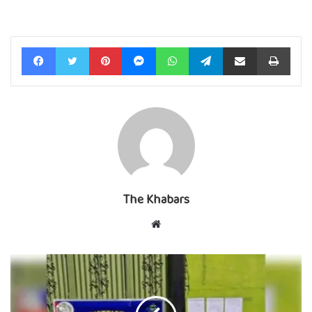
Facebook
Twitter
Pinterest
Messenger
WhatsApp
Telegram
Share via Email
Print
The Khabars
Website