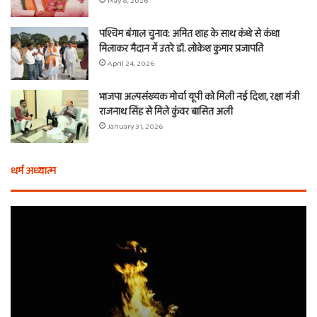
May 8, 2026
पश्चिम बंगाल चुनाव: अमित शाह के साथ कंधे से कंधा
मिलाकर मैदान में उतरे डॉ. लोकेश कुमार प्रजापति
April 24, 2026
भाजपा अल्पसंख्यक मोर्चा यूपी को मिली नई दिशा, रक्षा मंत्री
राजनाथ सिंह से मिले कुंवर बासित अली
January 31, 2026
धर्म अध्यात्म
होली
ए
से
वच
आठ
ती
दिन
बा
पहले
औ
शुरू
शी
होता
का
है
दा