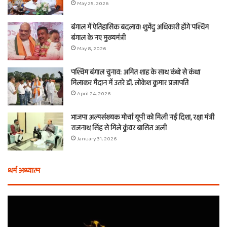
May 25, 2026
बंगाल में ऐतिहासिक बदलाव! शुभेंदु अधिकारी होंगे पश्चिम
बंगाल के नए मुख्यमंत्री
May 8, 2026
पश्चिम बंगाल चुनाव: अमित शाह के साथ कंधे से कंधा
मिलाकर मैदान में उतरे डॉ. लोकेश कुमार प्रजापति
April 24, 2026
भाजपा अल्पसंख्यक मोर्चा यूपी को मिली नई दिशा, रक्षा मंत्री
राजनाथ सिंह से मिले कुंवर बासित अली
January 31, 2026
धर्म अध्यात्म
होली
ए
से
वच
आठ
ती