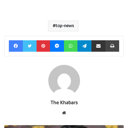
top-news
Facebook
Twitter
Pinterest
Messenger
WhatsApp
Telegram
Share via Email
Print
The Khabars
Website