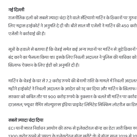
नई दिल्ली
राजनीतिक दलों को सबसे ज्यादा चंदा देने वाले सेंटियागो मार्टिन के ठिकानों पर गुरु
लिए मद्रास हाईकोर्ट ने अनुमति दे दी थी। बीते साल भी एजेंसी ने मार्टिन की 450 करोड़ र
एजेंसी ने कार्रवाई की है।
28
फरवरी
सूत्रों के हवाले से बताया है कि चेन्नई समेत कई अन्य स्थानों पर मार्टिन से जुड़े ठि
से
3
बंद करने का फैसला किया था। इसके लिए निचली अदालत ने पुलिस की याचिका को स्वी
राशियों
खिलाफ ऐक्शन के लिए ईडी को अनुमति दी है।
को
होगा
मार्टिन के चेन्नई के घर से 7.2 करोड़ रुपये की बेनामी राशि के मामले में निचली अदालत
लाभ
ही
February 27, 2025
महीने हाईकोर्ट ने निचली अदालत के आदेश को रद्द कर दिया और मार्टिन के खिलाफ का
28 फरवरी से 3 राशियों को होगा लाभ ही ल
लाभ
सरकार को कथित तौर पर 900 करोड़ रुपये के नुकसान के चलते भी मार्टिन पर कार्रव
दरअसल, फ्यूचर गेमिंग सॉल्युशन्स इंडिया प्राइवेट लिमिटेड सिक्किम लॉटरीज का डिस्ट्
सबसे ज्यादा चंदा दिया
ECI यानी भारत निर्वाचन आयोग की तरफ से इलेक्टोरल बॉन्ड का डेटा जारी किया गया था
1300 करोड़ रुपये से ज्यादा के इलेक्टोरल बॉन्ड खरीदे थे। ये बॉन्ड साल 2019 से 2