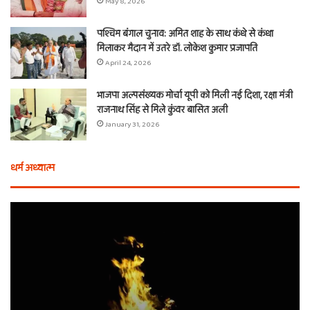
May 8, 2026
पश्चिम बंगाल चुनाव: अमित शाह के साथ कंधे से कंधा
मिलाकर मैदान में उतरे डॉ. लोकेश कुमार प्रजापति
April 24, 2026
भाजपा अल्पसंख्यक मोर्चा यूपी को मिली नई दिशा, रक्षा मंत्री
राजनाथ सिंह से मिले कुंवर बासित अली
January 31, 2026
धर्म अध्यात्म
होली
ए
से
वच
आठ
ती
दिन
बा
पहले
औ
शुरू
शी
होता
का