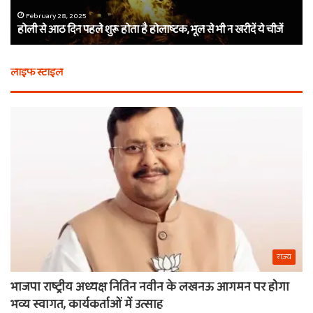
है
दा
होलाष्टक,
कौ
February 28, 2025
होली से आठ दिन पहले शुरू होता है होलाष्टक, भूल से भी न खरीदें ये चीजें
भूल
थे
से
बर्
भी
कैस
लाइफ स्टाइल
न
मि
खरीदें
खाट
ये
वाल
चीजें
श्य
का
ना
राज्य
भाजपा राष्ट्रीय अध्यक्ष नितिन नवीन के लखनऊ आगमन पर होगा
भव्य स्वागत, कार्यकर्ताओं में उत्साह