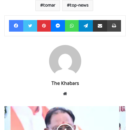
tomar
top-news
Facebook
Twitter
Pinterest
Messenger
WhatsApp
Telegram
Share via Email
Print
The Khabars
Website