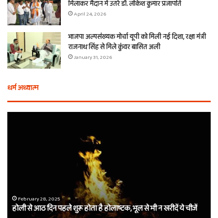
मिलाकर मैदान में उतरे डॉ. लोकेश कुमार प्रजापति
April 24, 2026
भाजपा अल्पसंख्यक मोर्चा यूपी को मिली नई दिशा, रक्षा मंत्री
राजनाथ सिंह से मिले कुंवर बासित अली
January 31, 2026
धर्म अध्यात्म
होली
ए
से
वच
आठ
ती
दिन
बा
पहले
औ
शुरू
शी
होता
का
है
दा
होलाष्टक,
कौ
February 28, 2025
होली से आठ दिन पहले शुरू होता है होलाष्टक, भूल से भी न खरीदें ये चीजें
भूल
थे