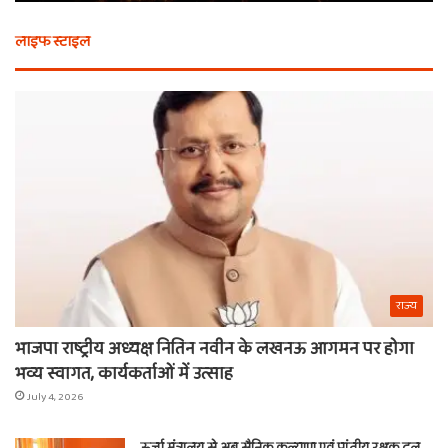
से
बर्
भी
कैस
लाइफ स्टाइल
न
मि
खरीदें
खाट
ये
वाल
चीजें
श्य
का
ना
राज्य
भाजपा राष्ट्रीय अध्यक्ष नितिन नवीन के लखनऊ आगमन पर होगा
भव्य स्वागत, कार्यकर्ताओं में उत्साह
July 4, 2026