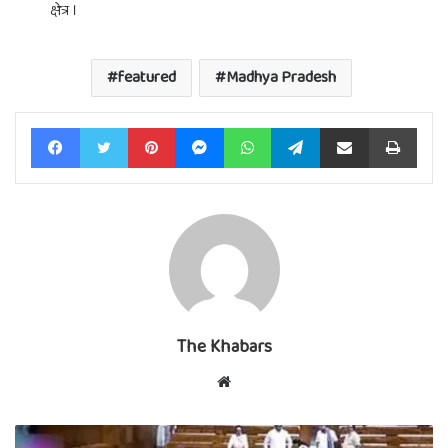
क्षेत्र ।
featured
Madhya Pradesh
Facebook
Twitter
Pinterest
Messenger
WhatsApp
Telegram
Share via Email
Print
The Khabars
Website