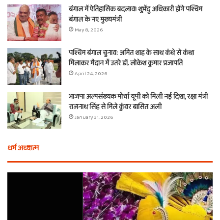
बंगाल में ऐतिहासिक बदलाव! शुभेंदु अधिकारी होंगे पश्चिम
बंगाल के नए मुख्यमंत्री
May 8, 2026
पश्चिम बंगाल चुनाव: अमित शाह के साथ कंधे से कंधा
मिलाकर मैदान में उतरे डॉ. लोकेश कुमार प्रजापति
April 24, 2026
भाजपा अल्पसंख्यक मोर्चा यूपी को मिली नई दिशा, रक्षा मंत्री
राजनाथ सिंह से मिले कुंवर बासित अली
January 31, 2026
धर्म अध्यात्म
एक
फुल
वचन,
दूज
तीन
का
बाण
त्य
और
मार्