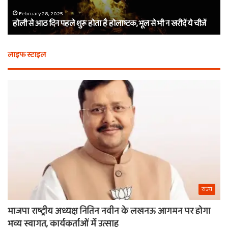
है
दा
होलाष्टक,
कौ
February 28, 2025
होली से आठ दिन पहले शुरू होता है होलाष्टक, भूल से भी न खरीदें ये चीजें
भूल
थे
से
बर्
भी
कैस
लाइफ स्टाइल
न
मि
खरीदें
खाट
ये
वाल
चीजें
श्य
का
ना
राज्य
भाजपा राष्ट्रीय अध्यक्ष नितिन नवीन के लखनऊ आगमन पर होगा
भव्य स्वागत, कार्यकर्ताओं में उत्साह