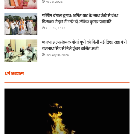
May 8, 2026
पश्चिम बंगाल चुनाव: अमित शाह के साथ कंधे से कंधा
मिलाकर मैदान में उतरे डॉ. लोकेश कुमार प्रजापति
April 24, 2026
भाजपा अल्पसंख्यक मोर्चा यूपी को मिली नई दिशा, रक्षा मंत्री
राजनाथ सिंह से मिले कुंवर बासित अली
January 31, 2026
धर्म अध्यात्म
होली
ए
से
वच
आठ
ती
दिन
बा
पहले
औ
शुरू
शी
होता
का