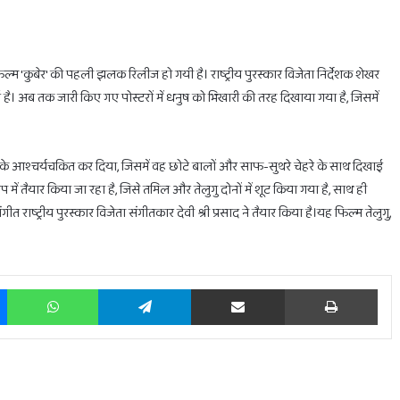
िल्म 'कुबेर' की पहली झलक रिलीज हो गयी है। राष्ट्रीय पुरस्कार विजेता निर्देशक शेखर
ुई है। अब तक जारी किए गए पोस्टरों में धनुष को भिखारी की तरह दिखाया गया है, जिसमें
होलिका
दहन
के
लिए
रके आश्चर्यचकित कर दिया, जिसमें वह छोटे बालों और साफ-सुथरे चेहरे के साथ दिखाई
मिलेगा
में तैयार किया जा रहा है, जिसे तमिल और तेलुगु दोनों में शूट किया गया है, साथ ही
सिर्फ
राष्ट्रीय पुरस्कार विजेता संगीतकार देवी श्री प्रसाद ने तैयार किया है।यह फिल्म तेलुगु,
1
घंटा
का
February 28, 2025
ाभ
होलिका दहन के लिए मिलेगा सिर्फ 1 घंटा का ही समय
ही
Messenger
WhatsApp
Telegram
Share via Email
Prin
समय