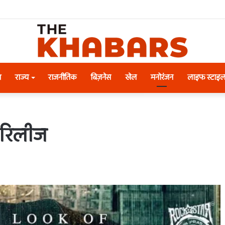
श
राज्य
राजनीतिक
बिज़नेस
खेल
मनोरंजन
लाइफ स्टाइ
 रिलीज