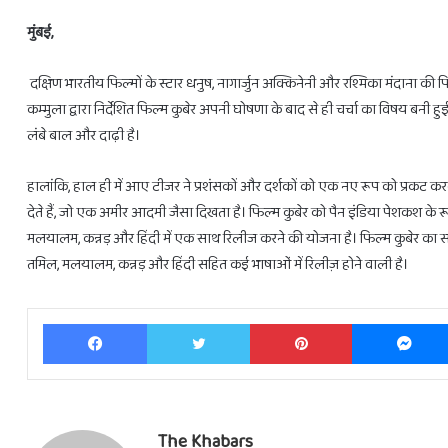
मुंबई,
दक्षिण भारतीय फिल्मों के स्टार धनुष, नागार्जुन अक्किनेनी और रश्मिका मंदाना की फ
कम्मुला द्वारा निर्देशित फिल्म कुबेर अपनी घोषणा के बाद से ही चर्चा का विषय बनी ह
28
लंबे बाल और दाढ़ी है।
फरवरी
से
3
हालांकि, हाल ही में आए टीजर ने प्रशंसकों और दर्शकों को एक नए रूप को प्रकट क
राशियों
देते हैं, जो एक अमीर आदमी जैसा दिखता है। फिल्म कुबेर को पैन इंडिया पेशकश के रूप 
को
मलयालम, कन्नड़ और हिंदी में एक साथ रिलीज करने की योजना है। फिल्म कुबेर का संगीत 
होगा
तमिल, मलयालम, कन्नड़ और हिंदी सहित कई भाषाओं में रिलीज़ होने वाली है।
लाभ
ही
February 27, 2025
28 फरवरी से 3 राशियों को होगा लाभ ही ल
लाभ
Facebook
Twitter
Pinterest
The Khabars