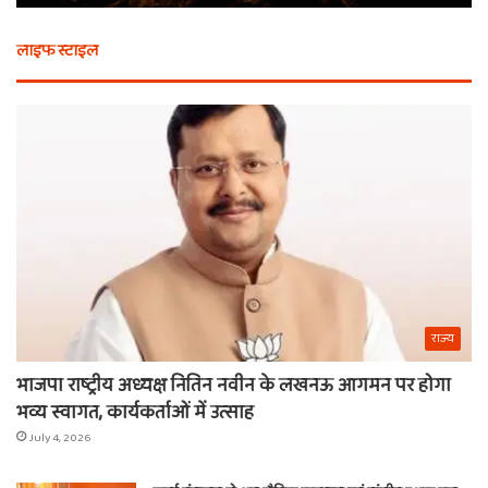
से
बर्
भी
कैस
लाइफ स्टाइल
न
मि
खरीदें
खाट
ये
वाल
चीजें
श्य
का
ना
राज्य
भाजपा राष्ट्रीय अध्यक्ष नितिन नवीन के लखनऊ आगमन पर होगा
भव्य स्वागत, कार्यकर्ताओं में उत्साह
July 4, 2026