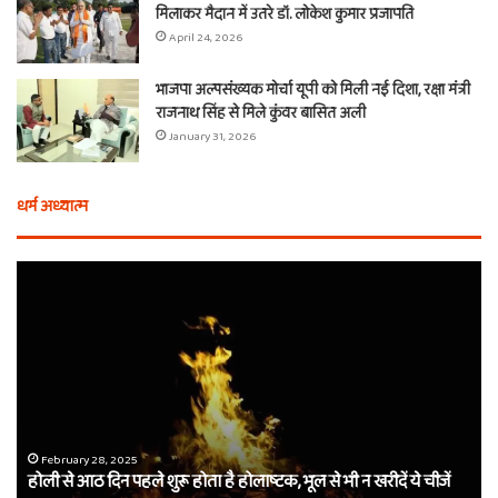
मिलाकर मैदान में उतरे डॉ. लोकेश कुमार प्रजापति
April 24, 2026
भाजपा अल्पसंख्यक मोर्चा यूपी को मिली नई दिशा, रक्षा मंत्री
राजनाथ सिंह से मिले कुंवर बासित अली
January 31, 2026
धर्म अध्यात्म
होली
ए
से
वच
आठ
ती
दिन
बा
पहले
औ
शुरू
शी
होता
का
है
दा
होलाष्टक,
कौ
February 28, 2025
होली से आठ दिन पहले शुरू होता है होलाष्टक, भूल से भी न खरीदें ये चीजें
भूल
थे