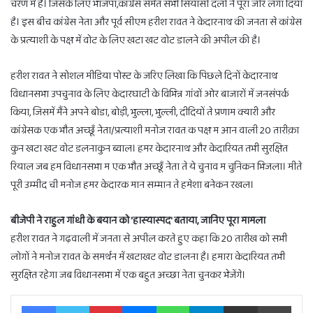
चरण में है। जिसके लिए भाजपा,कांग्रेस समेत सभी सियासी दलों ने पूरा जोर लगा दिया
है। इस बीच कांग्रेस नेता और पूर्व सीएम हरीश रावत ने केदारनाथ की जनता से कांग्रेस
के प्रत्याशी के पक्ष में वोट के लिए खटा खट वोट डालने की अपील की है।
हरीश रावत ने सोशल मीडिया पोस्ट के जरिए लिखा कि पिछले दिनों केदारनाथ
विधानसभा उपचुनाव के लिए केदारघाटी के विभिन्न गांवों ओर बाजारों में जनसंपर्क
किया, जिसमें मैंने अपने बोडा, बोड़ी, भुल्ला, भुल्ली, दीदियों ते प्रणाम क्यारी और
कांग्रेसक एक भौत अच्छूँ नेता/प्रत्याशी मनोज रावत क पक्ष म आन वाली 20 तारीक़ा
कुन खटा खट वोट डलनाकुन ब्वाल। हमर केदारनाथ और केदारियत तभी सुरक्षित
रियाल जब हम विधानसभा म एक भौत अच्छूँ नेता ते ये चुनाव म चुनिकन भिजला। मीते
पूरी उम्मीद ची मनोज हमर केदारक मान सम्मान ते हमेशा बनेकन रखल।
बीजेपी ने राहुल गांधी के बयान को 'हास्यास्पद' बताया, जानिए पूरा मामला
हरीश रावत ने गढ़वाली में जनता से अपील करते हुए कहा कि 20 तारीख को सभी
लोगों ने मनोज रावत के समर्थन में खटाखट वोट डालना है। हमारा केदारियत तभी
सुरक्षित रहेगा जब विधानसभा में एक बहुत अच्छा नेता चुनकर भेजेंगे।
Facebook
Twitter
Pinterest
Messenger
WhatsApp
Telegram
Share via Email
Print