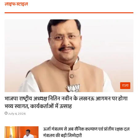
लाइफ स्टाइल
मिला
कर
खाटू
चा
वाले
औ
श्याम
क्य
का
नही
नाम
राज्य
भाजपा राष्ट्रीय अध्यक्ष नितिन नवीन के लखनऊ आगमन पर होगा
भव्य स्वागत, कार्यकर्ताओं में उत्साह
July 4, 2026
ऊर्जा मंत्रालय से अब सैनिक कल्याण एवं प्रांतीय रक्षक दल
मंत्रालय की बड़ी जिम्मेदारी