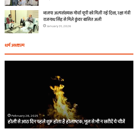
भाजपा अल्पसंख्यक मोर्चा यूपी को मिली नई दिशा, रक्षा मंत्री
राजनाथ सिंह से मिले कुंवर बासित अली
January 31, 2026
धर्म अध्यात्म
होली
ए
से
वच
आठ
ती
दिन
बा
पहले
औ
शुरू
शी
होता
का
है
दा
होलाष्टक,
कौ
February 28, 2025
होली से आठ दिन पहले शुरू होता है होलाष्टक, भूल से भी न खरीदें ये चीजें
भूल
थे
से
बर्
भी
कैस