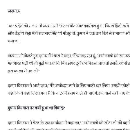
लखनऊ
28
फरवरी
उत्तर प्रदेश की राजधानी लखनऊ में 'अटल गीत गंगा' कार्यक्रम हुआ, जिसमें हिंदी कव
से
और केंद्रीय रक्षा मंत्री राजनाथ सिंह भी मौजूद थे. कुमार ने एक बार फिर से राम
3
राशियों
गया था.
को
होगा
लखनऊ में बोलते हुए कुमार विश्वास ने कहा, "फिर कह रहा हूं, अपने बच्चों को रा
लाभ
महाभारत पढ़ी थी, तो मुझे पता था कि मित्र अगर दुर्योधन निकल जाए तो उसके रथ से 
ही
February 27, 2025
28 फरवरी से 3 राशियों को होगा लाभ ही ल
इस कारण से पढ़ लो."
लाभ
कुमार विश्वास ने आगे कहा, "मैंने अयोध्या जाने के लिए चार्टर कर लिया, उसकी फोटो ल
कहा कि ये कहां लिखा गया है कि चार्टर में हराम वाले ही जाएंगे, राम वाले नहीं जाएंगे."
कुमार विश्वास पर क्यों हुआ था विवाद?
कुमार विश्वास ने मेरठ के एक कार्यक्रम में कहा था, "अपने बच्चों को सीता जी की ब