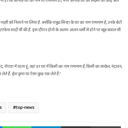
ऐसा ना हो कि आपके घर का नाम तो रामायण हो, मगर आपके घर की लक्ष्मी को कोई और
्षी को निशाने पर लिया है. क्योंकि शत्रुघ्न सिन्हा के घर का नाम रामायण है, उनके बेटों
टरफेथ शादी भी की है. इस दौरान दोनों के अलग-अलग धर्मों से होने पर खूब बवाल भी
ाद, नोएडा में रहता हूं. वहां हर घर में किसी का नाम रामायण है, किसी का साकेत, नंदावन,
लेते हैं. ईश कृपा या ऐसा कुछ रख लेते हैं."
s
top-news
Messenger
WhatsApp
Telegram
Share via Email
Prin