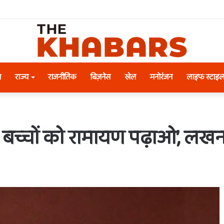
श
राज्य
राजनीतिक
बिज़नेस
खेल
मनोरंजन
लाइफ स्टाइ
े बच्चों को रामायण पढ़ाओ’, लखन