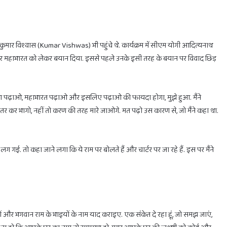
होलिका
दहन
ि कुमार विश्वास (Kumar Vishwas) भी पहुंचे थे. कार्यक्रम में सीएम योगी आदित्यनाथ
के
ायण और महाभारत को लेकर बयान दिया. इससे पहले उनके इसी तरह के बयान पर विवाद छिड़
लिए
मिलेगा
सिर्फ
1
मायण पढ़ाओ, महाभारत पढ़ाओ और इसलिए पढ़ाओ की फायदा होगा, मुझे हुआ. मैंने
घंटा
उतर कर भागो, नहीं तो करण की तरह मारे जाओगे. मत पढ़ो उस कारण से, जो मैंने कहा था.
का
February 28, 2025
ाभ
होलिका दहन के लिए मिलेगा सिर्फ 1 घंटा का ही समय
ही
समय
ग गई. तो कहा जाने लगा कि ये राम पर बोलते हैं और चार्टर पर जा रहे हैं. इस पर मैंने
हनों और भगवान राम के भाइयों के नाम याद कराइए. एक संकेत दे रहा हूं, जो समझ जाएं,