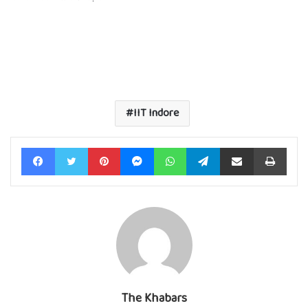
IIT Indore
Facebook
Twitter
Pinterest
Messenger
WhatsApp
Telegram
Share via Email
Print
The Khabars