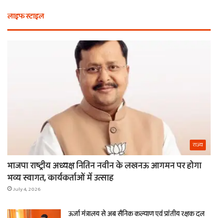
भी
कैस
लाइफ स्टाइल
न
मि
खरीदें
खाट
ये
वाल
चीजें
श्य
का
ना
राज्य
भाजपा राष्ट्रीय अध्यक्ष नितिन नवीन के लखनऊ आगमन पर होगा
भव्य स्वागत, कार्यकर्ताओं में उत्साह
July 4, 2026
ऊर्जा मंत्रालय से अब सैनिक कल्याण एवं प्रांतीय रक्षक दल