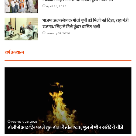
मिलाकर मैदान में उतरे डॉ. लोकेश कुमार प्रजापति
April 24, 2026
भाजपा अल्पसंख्यक मोर्चा यूपी को मिली नई दिशा, रक्षा मंत्री
राजनाथ सिंह से मिले कुंवर बासित अली
January 31, 2026
धर्म अध्यात्म
होली
ए
से
वच
आठ
ती
दिन
बा
पहले
औ
शुरू
शी
होता
का
है
दा
होलाष्टक,
कौ
February 28, 2025
होली से आठ दिन पहले शुरू होता है होलाष्टक, भूल से भी न खरीदें ये चीजें
भूल
थे
से
बर्