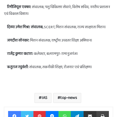
रिमीजियूस एक्का:
संचालक, पशु चिकित्सा सेवाएं, विशेष सचिव, नगरीय प्रशासन
एवं विकास विभाग।
दिव्या उमेश मिश्रा: संचालक,
SCERT, मिशन संचालक, राज्य साक्षरता मिशन।
जगदीश सोनकर:
मिशन संचालक, राष्ट्रीय उच्चतर शिक्षा अभियान।
राजेंद्र कुमार कटारा:
कलेक्टर, बलरामपुर-रामानुजगंज।
ऋतुराज रघुवंशी:
संचालक, तकनीकी शिक्षा, रोजगार एवं प्रशिक्षण।
IAS
top-news
Facebook
Twitter
Pinterest
Messenger
WhatsApp
Telegram
Share via Email
Print