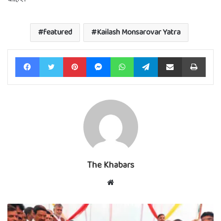
featured
Kailash Monsarovar Yatra
Facebook
Twitter
Pinterest
Messenger
WhatsApp
Telegram
Share via Email
Print
The Khabars
Website