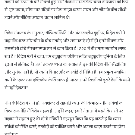
कदमों को उठाने के बारे में चर्चा हुई उनमें कैलाश मानसरोवर यात्रा तीर्थयात्रा को फिर
से शुरू करना, सीमा पार नदियों पर डेटा साझा करना, भारत और चीन के बीच सीधी
उड़ानें और मीडिया आदान-प्रदान शामिल थे।
विदेश मंत्रालय के अनुसार,‘‘वैश्विक स्थिति और अंतरराष्ट्रीय मुद्दों पर, विदेश मंत्री ने
कहा कि भारत और चीन के बीच मतभेद और समानताएं दोनों हैं। हमने ब्रिक्स और
एससीओ ढांचे में रचनात्मक रूप से काम किया है। G20 में भी हमारा सहयोग स्पष्ट
रहा है।'' विदेश मंत्री ने कहा,‘‘हम बहुध्रुवीय एशिया सहित बहुध्रुवीय दुनिया के लिए
द्दढ़ता से प्रतिबद्ध हैं। जहां तक?? भारत का सवाल है, इसकी विदेश नीति सैद्धांतिक
और सुसंगत रही है, जो स्वतंत्र विचार और कारर्वाई से चिह्नित है। हम प्रभुत्व स्थापित
करने के एकतरफा द्दष्टिकोण के खिलाफ हैं। भारत अपने रिश्तों को दूसरे देशों के चश्मे
से नहीं देखता।''
चीन के विदेश मंत्री ने डॉ. जयशंकर से सहमति व्यक्त की कि भारत-चीन संबंधों का
विश्व राजनीति में विशेष महत्व है। उन्होंने कहा,‘‘हमारे नेता आगे बढ़ने के रास्ते पर
कज़ान में सहमत हुए थे। दोनों मंत्रियों ने महसूस किया कि यह जरूरी है कि ध्यान
संबंधों को स्थिर करने, मतभेदों को प्रबंधित करने और अगला कदम उठाने पर होना
चाहिए।''