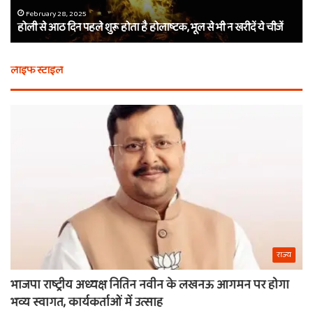
होलाष्टक,
कौ
February 28, 2025
होली से आठ दिन पहले शुरू होता है होलाष्टक, भूल से भी न खरीदें ये चीजें
भूल
थे
से
बर्
भी
कैस
लाइफ स्टाइल
न
मि
खरीदें
खाट
ये
वाल
चीजें
श्य
का
ना
राज्य
भाजपा राष्ट्रीय अध्यक्ष नितिन नवीन के लखनऊ आगमन पर होगा
भव्य स्वागत, कार्यकर्ताओं में उत्साह