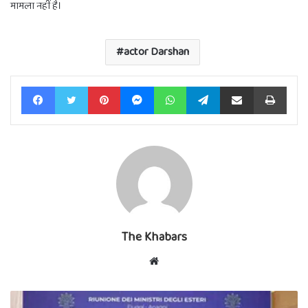
मामला नहीं है।
actor Darshan
Facebook
Twitter
Pinterest
Messenger
WhatsApp
Telegram
Share via Email
Print
The Khabars
Website