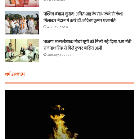
पश्चिम बंगाल चुनाव: अमित शाह के साथ कंधे से कंधा
मिलाकर मैदान में उतरे डॉ. लोकेश कुमार प्रजापति
April 24, 2026
भाजपा अल्पसंख्यक मोर्चा यूपी को मिली नई दिशा, रक्षा मंत्री
राजनाथ सिंह से मिले कुंवर बासित अली
January 31, 2026
धर्म अध्यात्म
होली
ए
से
वच
आठ
ती
दिन
बा
पहले
औ
शुरू
शी
होता
का
है
दा