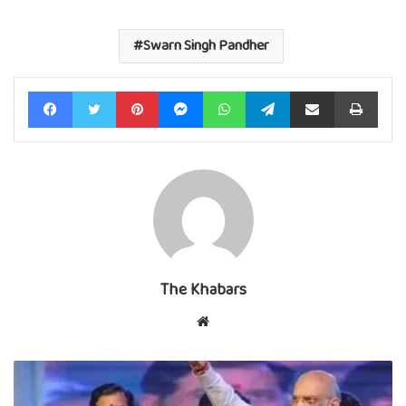
Swarn Singh Pandher
Facebook
Twitter
Pinterest
Messenger
WhatsApp
Telegram
Share via Email
Print
The Khabars
Website