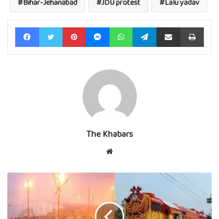
Bihar-Jehanabad
JDU protest
Lalu yadav
Facebook
Twitter
Pinterest
Messenger
WhatsApp
Telegram
Share via Email
Print
The Khabars
Website