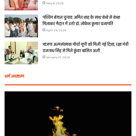
May 8, 2026
पश्चिम बंगाल चुनाव: अमित शाह के साथ कंधे से कंधा
मिलाकर मैदान में उतरे डॉ. लोकेश कुमार प्रजापति
April 24, 2026
भाजपा अल्पसंख्यक मोर्चा यूपी को मिली नई दिशा, रक्षा मंत्री
राजनाथ सिंह से मिले कुंवर बासित अली
January 31, 2026
धर्म अध्यात्म
होली
ए
से
वच
आठ
ती
दिन
बा
पहले
औ
शुरू
शी
होता
का