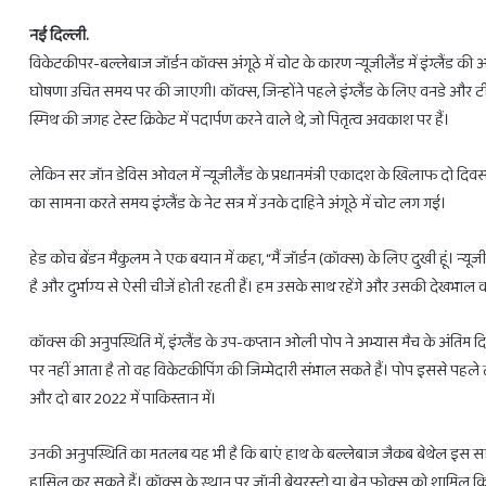
नई दिल्ली.
विकेटकीपर-बल्लेबाज जॉर्डन कॉक्स अंगूठे में चोट के कारण न्यूजीलैंड में इंग्लैंड की
घोषणा उचित समय पर की जाएगी। कॉक्स, जिन्होंने पहले इंग्लैंड के लिए वनडे और टी20 
स्मिथ की जगह टेस्ट क्रिकेट में पदार्पण करने वाले थे, जो पितृत्व अवकाश पर हैं।
28
फरवरी
लेकिन सर जॉन डेविस ओवल में न्यूजीलैंड के प्रधानमंत्री एकादश के खिलाफ दो दिवसीय
से
3
का सामना करते समय इंग्लैंड के नेट सत्र में उनके दाहिने अंगूठे में चोट लग गई।
राशियों
को
हेड कोच ब्रेंडन मैकुलम ने एक बयान में कहा, “मैं जॉर्डन (कॉक्स) के लिए दुखी हूं। न्य
होगा
है और दुर्भाग्य से ऐसी चीजें होती रहती हैं। हम उसके साथ रहेंगे और उसकी देखभ
लाभ
ही
February 27, 2025
28 फरवरी से 3 राशियों को होगा लाभ ही ल
लाभ
कॉक्स की अनुपस्थिति में, इंग्लैंड के उप-कप्तान ओली पोप ने अभ्यास मैच के अंति
पर नहीं आता है तो वह विकेटकीपिंग की जिम्मेदारी संभाल सकते हैं। पोप इससे पहले तीन ब
और दो बार 2022 में पाकिस्तान में।
उनकी अनुपस्थिति का मतलब यह भी है कि बाएं हाथ के बल्लेबाज जैकब बेथेल इस साल क
हासिल कर सकते हैं। कॉक्स के स्थान पर जॉनी बेयरस्टो या बेन फोक्स को शामिल