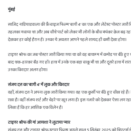
मुंबई
साजिद नाडियाडवाला की फ्रैंचाइज फिल्म 'बागी 4' का एक और लेटेस्ट पोस्टर जारी कि
28
तहलका मचाया था और अब चौथे पार्ट को लेकर भी लोगों के बीच भयंकर क्रेज बढ़ रहा 
फरवरी
देखकर हर कोई हैरान है। उनका ये अवतार आपने पहले शायद ही कभी देखा होगा।
से
3
टाइगर श्रॉफ का जब पोस्टर जारी किया गया था को वह बाथरूम में कमोड पर बैठे हुए 
राशियों
को
बाद थक-हारकर बैठ गए हों। हाथ में उनके एक बड़ा चाकू भी था और दूसरे हाथ में 
होगा
उनका किरदार अलग होगा।
लाभ
ही
February 27, 2025
संजय दत्त का 'बागी 4' में लुक और किरदार
28 फरवरी से 3 राशियों को होगा लाभ ही ल
लाभ
वहीं, संजय दत्त ने अपना लुक जारी किया गया। वह एक कुर्सी पर बैठे हुए चीख रहे ह
रखा है। वहीं संजय शर्ट और चेहरे पर खून लगा है। इस नजारे को देखकर ऐसा लग रहा है 
लिखा है कि हर आशिक एक विलेन है।
टाइगर श्रॉफ की मां आयशा ने लुटाया प्यार
संजय दत्त और टाइगर श्रॉफ स्टारर फिल्म अगले साल 5 सितंबर, 2025 को थिएटर्स 