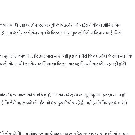
या गया है। टाइगर श्रॉफ स्टारर मूवी के पिछले तीनों पार्ट्स ने बॉक्स ऑफिस पर
होलिका
है। अब के पोस्टर में संजय दत्त के किरदार और लुक को रिवील किया गया है, जिसे
दहन
के
लिए
थे। खून से लथपथ थे। और आसपास लाशें पड़ी हुई थीं। जैसे कि वह लोगों के साथ लड़ने के
मिलेगा
सिर्फ
शराब की बोतल थी। इसके साथ लिखा था कि इस बार वह पिछली बार की तरह नहीं होंगे।
1
घंटा
का
February 28, 2025
ाभ
होलिका दहन के लिए मिलेगा सिर्फ 1 घंटा का ही समय
ही
ैं। गोद में एक लड़की की बॉडी पड़ी है, जिसका सफेद रंग का सूट खून से एकदम लाल हो
समय
कि जैसे वह लड़की की मौत को देख दुख में चीख रहे हैं। वहीं इनके किरदार के बारे में
में रिलीज होगी। अब संजय दत्त का ये खतरनाक लुक देखकर टाइगर श्रॉफ की मां आयशा