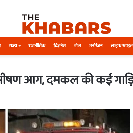
श
राज्य
राजनीतिक
बिज़नेस
खेल
मनोरंजन
लाइफ स्टाइ
 भीषण आग, दमकल की कई गाड़ियां