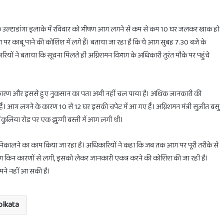
 उल्टाडांगा इलाके में रविवार को भीषण आग लगने से कम से कम 10 घर जलकर खाक हो
 काबू पाने की कोशिश में लगे हैं। बताया जा रहा है कि ये आग सुबह 7.30 बजे के
ं ने बताया कि सूचना मिलते ही अग्निशमन विभाग के अधिकारी तुरंत मौके पर पहुंचे
होली
से
आठ
दिन
 कारण और इससे हुए नुकसान का पता अभी नहीं चल पाया है। अधिक जानकारी की
पहले
ं हैं। आग लगने के कारण 10 से 12 घर इसकी चपेट में आ गए हैं। अग्निशमन मंत्री सुजीत बसु
शुरू
ंकुलिया रोड पर एक झुग्गी बस्ती में आग लगी थी।
होता
February 28, 2025
है
होली से आठ दिन पहले शुरू होता है ह
होलाष्टक,
े निकालने का काम किया जा रहा है। अधिकारियों ने कहा कि जब तक आग पर पूरी तरीके से
ा सिर्फ 1 घंटा का ही समय
खरीदें ये चीजें
भूल
पर आग किन कारणों से लगी, इसको लेकर जानकारी एकत्र करने की कोशिश की जा रही है।
से
मने नहीं आ सकी है।
भी
न
खरीदें
olkata
ये
चीजें