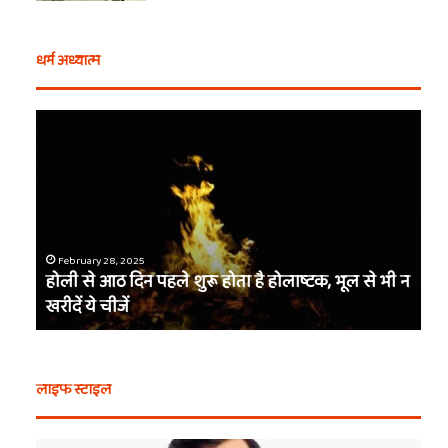
धर्म अध्यात्म
एक
वचन,
तीन
बाण
और
शीश
का
February 28, 2025
दान…
ोलाष्टक, भूल से भी न
एक वचन, तीन बाण और शीश का दान… कौन थे ब
कौन
कैसे मिला खाटू वाले श्याम का नाम
थे
बर्बरीक,
कैसे
मिला
लाइफ स्टाइल
खाटू
वाले
श्याम