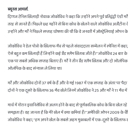
ब्यूनस आयर्स.
दिग्गज टेनिस खिलाड़ी नोवाक जोकोविच ने कहा कि उन्होंने अपने पूर्व प्रतिद्वंद्वी एंडी
तरह से जानते हैं। पिछले छह महीने से बिना कोच के खेलने वाले जोकोविच अर्जेंटीना क
उन्होंने और मर्रे ने पिछले सप्ताह घोषणा की थी कि वे जनवरी में ऑस्ट्रेलियाई ओपन
28
फरवरी
जोकोविच ने डेल पोत्रो के खिलाफ मैच से पहले संवाददाता सम्मेलन में स्पेनिश में कहा
से
3
ऐसे बहुत कम खिलाड़ी हैं जिन्होंने कई ग्रैंड स्लैम खिताब जीते हैं।’’ जोकोविच 24 बार के ग
राशियों
एक पर सबसे अधिक सप्ताह बिताए हैं। मर्रे ने तीन ग्रैंड स्लैम खिताब और दो ओलंपिक एकल
को
ओलंपिक के बाद संन्यास ले लिया था।
होगा
लाभ
ही
February 27, 2025
मर्रे और जोकोविच दोनों 37 वर्ष के हैं और वे मई 1987 में एक सप्ताह के अंतर पर पैदा ह
28 फरवरी से 3 राशियों को होगा लाभ ही ल
लाभ
दोनों ने एक दूसरे के खिलाफ 36 मैच खेले जिनमें जोकोविच ने 25 और मर्रे ने 11 मैच में
मार्च में गोरान इवानिसेविच से अलग होने के बाद से पूर्णकालिक कोच के बिना खेल रहे जो
समझता है। वह जानता है कि मेरे खेल में क्या कमियां हैं।’’ अमेरिकी ओपन 2009 के चैंपिय
जोकोविच ने कहा, ‘‘हम अपने खेल के सबसे अहम मुकाबलों में एक-दूसरे के खिलाफ खेले, ले