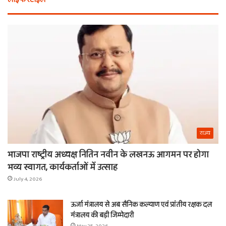
लाइफ स्टाइल
मिला
कर
खाटू
चा
वाले
औ
श्याम
क्य
का
नही
नाम
राज्य
भाजपा राष्ट्रीय अध्यक्ष नितिन नवीन के लखनऊ आगमन पर होगा
भव्य स्वागत, कार्यकर्ताओं में उत्साह
July 4, 2026
ऊर्जा मंत्रालय से अब सैनिक कल्याण एवं प्रांतीय रक्षक दल
मंत्रालय की बड़ी जिम्मेदारी