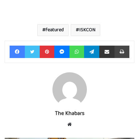
featured
ISKCON
Facebook
Twitter
Pinterest
Messenger
WhatsApp
Telegram
Share via Email
Print
The Khabars
Website