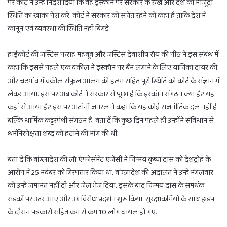
पर कोर्ट ने उन्हें निर्देश दिया कि वह इस्कॉन पर सरकार के रुख और देश की मौजूदा
स्थिति का खाका पेश करे. कोर्ट ने सरकार को सचेत रहने को कहा है ताकि देश में
कानून एवं व्यवस्था की स्थिति नहीं बिगड़े.
हाईकोर्ट की जस्टिस फराह महबूब और जस्टिस देबाशीष रॉय की पीठ ने इस संबंध में
कहा कि इससे पहले एक वकील ने इस्कॉन पर बैन लगाने के लिए याचिका दायर की
और चटगांव में वकील सैफुल आलम की हत्या सहित पूरी स्थिति को कोर्ट के संज्ञान में
लेकर आया. इस पर अब कोर्ट ने सरकार से पूछा है कि इस्कॉन संगठन क्या है? यह
कहां से आया है? इस पर अटॉर्नी जनरल ने कहा कि यह कोई राजनीतिक दल नहीं है
बल्कि धार्मिक कट्टरपंथी संगठन है. बता दें कि कुछ दिन पहले ही उन्होंने संविधान से
धर्मनिरपेक्षता शब्द को हटाने की मांग की थी.
बता दें कि बांग्लादेश की लॉ एंफोर्समेंट एजेंसी ने चिन्मय कृष्ण दास को देशद्रोह के
आरोप में 25 नवंबर को गिरफ्तार किया था. बांग्लादेश की अदालत ने उन्हें मंगलवार
को उन्हें जमानत नहीं दी और जेल भेज दिया. इसके बाद चिन्मय दास के समर्थक
सड़कों पर उतर आए और उग्र विरोध प्रदर्शन शुरू किया. सुरक्षाकर्मियों के साथ झड़प
के दौरान पत्रकारों सहित कम से कम 10 लोग घायल हो गए.