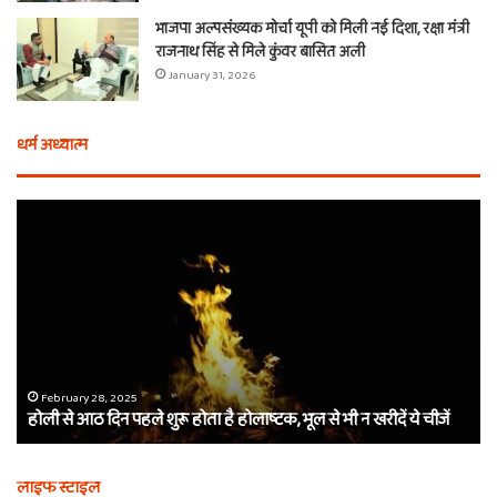
भाजपा अल्पसंख्यक मोर्चा यूपी को मिली नई दिशा, रक्षा मंत्री
राजनाथ सिंह से मिले कुंवर बासित अली
January 31, 2026
धर्म अध्यात्म
होली
ए
से
वच
आठ
ती
दिन
बा
पहले
औ
शुरू
शी
होता
का
है
दा
होलाष्टक,
कौ
February 28, 2025
होली से आठ दिन पहले शुरू होता है होलाष्टक, भूल से भी न खरीदें ये चीजें
भूल
थे
से
बर्
भी
कैस
लाइफ स्टाइल
न
मि