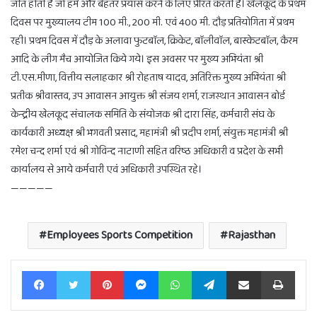
जीत होती है जो हमें और बेहतर प्रयास करने के लिए प्रेरित करती है। खेलकूद के प्रथम
दिवस पर मुख्यालय टीम 100 मी., 200 मी. एवं 400 मी. दौड़ प्रतियोगिता में प्रथम
रही। प्रथम दिवस में दौड़ के अलावा फुटबाॅल, क्रिकेट, बाॅलीवाॅल, बास्केटबाॅल, कैरम
आदि के लीग मैच आयोजित किये गये। इस अवसर पर मुख्य अभियंता श्री
टी.एस.मीणा, वित्तीय सलाहकार श्री रोहताष यादव, अतिरिक्त मुख्य अभियंता श्री
प्रतीक श्रीवास्तव, उप आवासन आयुक्त श्री संजय शर्मा, राजस्थान आवासन बोर्ड
केन्द्रीय खेलकूद संचालक समिति के संयोजक श्री दारा सिंह, कर्मचारी संघ के
कार्यकारी अध्यक्ष श्री भगवती प्रसाद, महामंत्री श्री प्रदीप शर्मा, संयुक्त महामंत्री श्री
रमेश चन्द शर्मा एवं श्री गोविन्द नाटाणी सहित वरिष्ठ अधिकारी व प्रदेश के सभी
कार्यालय से आये कर्मचारी एवं अधिकारी उपस्थित रहे।
—————
Employees Sports Competition
Rajasthan
Facebook
Twitter
Pinterest
Messenger
WhatsApp
Telegram
Share via Email
Print