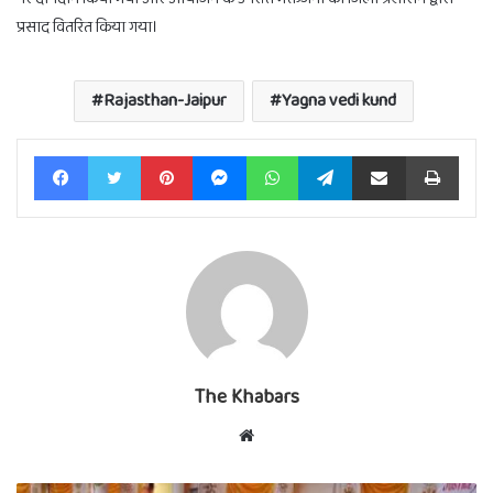
प्रसाद वितरित किया गया।
Rajasthan-Jaipur
Yagna vedi kund
Facebook
Twitter
Pinterest
Messenger
WhatsApp
Telegram
Share via Email
Print
The Khabars
Website