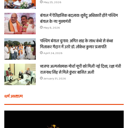
May 25, 2026
बंगाल में ऐतिहासिक बदलाव! शुभेंदु अधिकारी होंगे पश्चिम
बंगाल के नए मुख्यमंत्री
May 8, 2026
पश्चिम बंगाल चुनाव: अमित शाह के साथ कंधे से कंधा
मिलाकर मैदान में उतरे डॉ. लोकेश कुमार प्रजापति
April 24, 2026
भाजपा अल्पसंख्यक मोर्चा यूपी को मिली नई दिशा, रक्षा मंत्री
राजनाथ सिंह से मिले कुंवर बासित अली
January 31, 2026
धर्म अध्यात्म
होली
ए
से
वच
आठ
ती