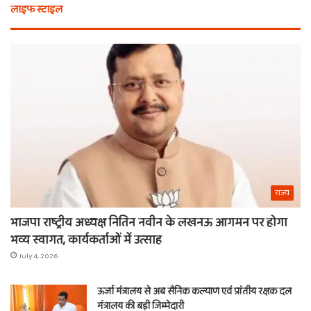
लाइफ स्टाइल
मिला
कर
खाटू
चा
वाले
औ
श्याम
क्य
का
नही
नाम
राज्य
भाजपा राष्ट्रीय अध्यक्ष नितिन नवीन के लखनऊ आगमन पर होगा
भव्य स्वागत, कार्यकर्ताओं में उत्साह
July 4, 2026
ऊर्जा मंत्रालय से अब सैनिक कल्याण एवं प्रांतीय रक्षक दल
मंत्रालय की बड़ी जिम्मेदारी