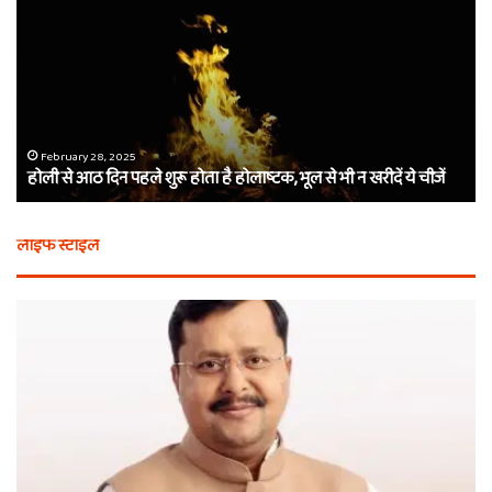
आठ
ती
दिन
बा
पहले
औ
शुरू
शी
होता
का
है
दा
होलाष्टक,
कौ
February 28, 2025
होली से आठ दिन पहले शुरू होता है होलाष्टक, भूल से भी न खरीदें ये चीजें
भूल
थे
से
बर्
भी
कैस
लाइफ स्टाइल
न
मि
खरीदें
खाट
ये
वाल
चीजें
श्य
का
ना