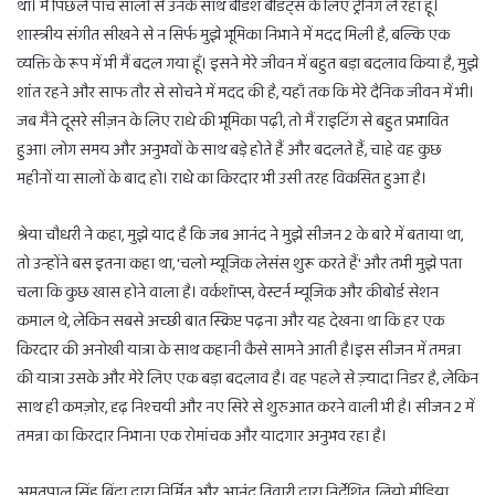
था। मैं पिछले पाँच सालों से उनके साथ बैंडिश बैंडिट्स के लिए ट्रेनिंग ले रहा हूँ।
शास्त्रीय संगीत सीखने से न सिर्फ मुझे भूमिका निभाने में मदद मिली है, बल्कि एक
व्यक्ति के रूप में भी मैं बदल गया हूँ। इसने मेरे जीवन में बहुत बड़ा बदलाव किया है, मुझे
शांत रहने और साफ तौर से सोचने में मदद की है, यहाँ तक कि मेरे दैनिक जीवन में भी।
जब मैंने दूसरे सीज़न के लिए राधे की भूमिका पढ़ी, तो मैं राइटिंग से बहुत प्रभावित
हुआ। लोग समय और अनुभवों के साथ बड़े होते हैं और बदलते हैं, चाहे वह कुछ
महीनों या सालों के बाद हो। राधे का किरदार भी उसी तरह विकसित हुआ है।
श्रेया चौधरी ने कहा, मुझे याद है कि जब आनंद ने मुझे सीजन 2 के बारे में बताया था,
तो उन्होंने बस इतना कहा था, 'चलो म्यूजिक लेसंस शुरू करते हैं' और तभी मुझे पता
चला कि कुछ खास होने वाला है। वर्कशॉप्स, वेस्टर्न म्यूजिक और कीबोर्ड सेशन
कमाल थे, लेकिन सबसे अच्छी बात स्क्रिप्ट पढ़ना और यह देखना था कि हर एक
किरदार की अनोखी यात्रा के साथ कहानी कैसे सामने आती है।इस सीजन में तमन्ना
की यात्रा उसके और मेरे लिए एक बड़ा बदलाव है। वह पहले से ज़्यादा निडर है, लेकिन
साथ ही कमज़ोर, दृढ़ निश्चयी और नए सिरे से शुरुआत करने वाली भी है। सीजन 2 में
तमन्ना का किरदार निभाना एक रोमांचक और यादगार अनुभव रहा है।
अमृतपाल सिंह बिंद्रा द्वारा निर्मित और आनंद तिवारी द्वारा निर्देशित, लियो मीडिया